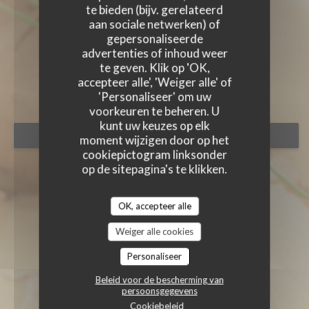
te bieden (bijv. gerelateerd
aan sociale netwerken) of
gepersonaliseerde
advertenties of inhoud weer
te geven. Klik op 'OK,
L'ESQUISSE
accepteer alle', 'Weiger alle' of
KROEG
|
PARIS
'Personaliseer' om uw
voorkeuren te beheren. U
kunt uw keuzes op elk
RESERVEER EEN TAFEL
moment wijzigen door op het
cookiepictogram linksonder
op de sitepagina's te klikken.
OK, accepteer alle
Weiger alle cookies
Personaliseer
Beleid voor de bescherming van
persoonsgegevens
Cookiebeleid