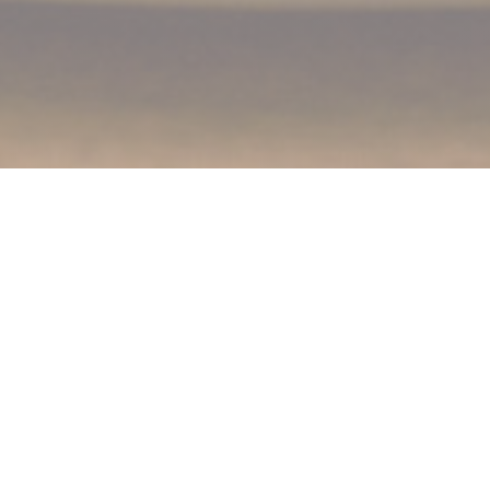
L'Esquisse
L'Esquisse
ligt op de hoogten van Parijs en is een
voortreffelijke tafel, die fijnproevers uit heel Parijs
magnetisch dwingt om Montmartre te beklimmen om
hun bistronomische top te proeven! Terwijl het cliché van
een oud Parijs, ongeschonden voor toeristen, wordt