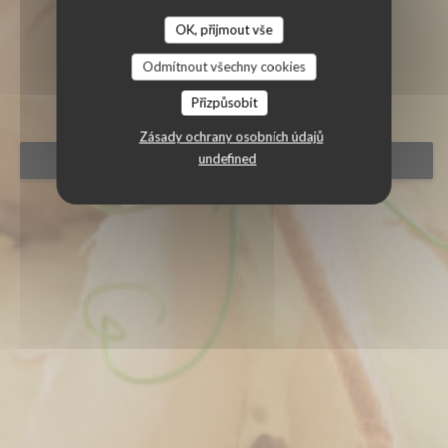
OK, přijmout vše
L'ESQUISSE
Odmítnout všechny cookies
|
PARIS
Přizpůsobit
Zásady ochrany osobních údajů
undefined
REZERVOVAT STŮL