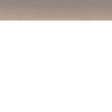
L'Esquisse
L'Esquisse, který
se nachází na výšinách Paříže, je
vynikajícím stolem, který magneticky nutí gurmány z
celé Paříže, aby vyšplhali na Montmartre a ochutnali
jejich bistronomický summit! L'Esquisse se vyhýbá klišé
staré Paříže nepoškozené pro turisty a formuje se jako
skutečné bistro Parigot se zalesněným průčelím,
dřevěnými stoly, židlemi Tolix, pultem, kde jsou umístěny
břidlice, zadní kufry na víno ... a otevřená kuchyň